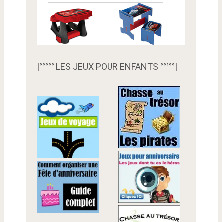
|°°°°° LES JEUX POUR ENFANTS °°°°°|