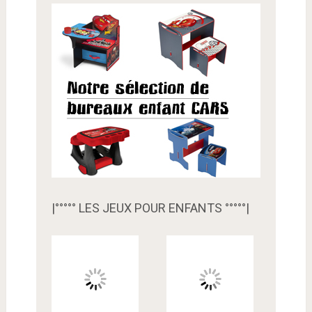
|°°°°° LES JEUX POUR ENFANTS °°°°°|