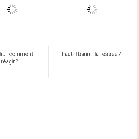
u lit… comment
Faut-il bannir la fessée ?
 réagir ?
om