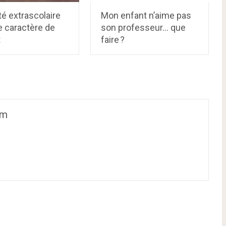
ité extrascolaire
Mon enfant n’aime pas
e caractère de
son professeur… que
t
faire ?
om