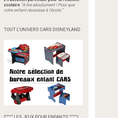
scolaire
“A lire absolument ! Pour que
votre enfant réussisse à l’école.”
TOUT L’UNIVERS CARS DISNEYLAND
|°°°°° LES JEUX POUR ENFANTS °°°°°|