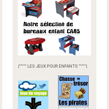
|°°°°° LES JEUX POUR ENFANTS °°°°°|