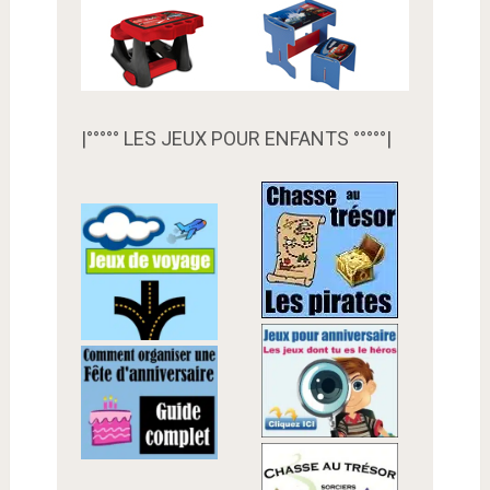
|°°°°° LES JEUX POUR ENFANTS °°°°°|