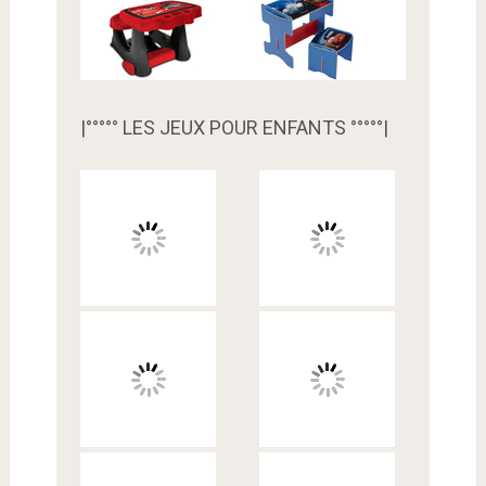
|°°°°° LES JEUX POUR ENFANTS °°°°°|