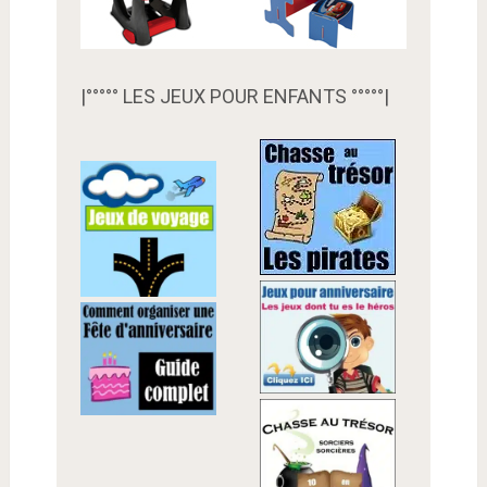
|°°°°° LES JEUX POUR ENFANTS °°°°°|