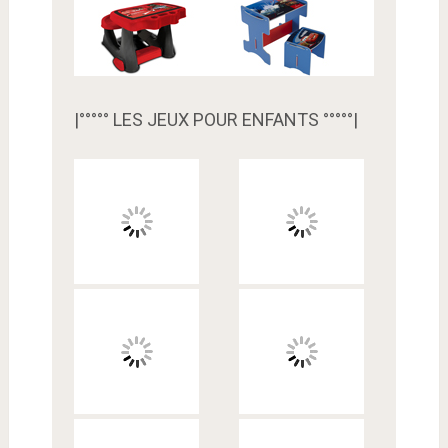
|°°°°° LES JEUX POUR ENFANTS °°°°°|