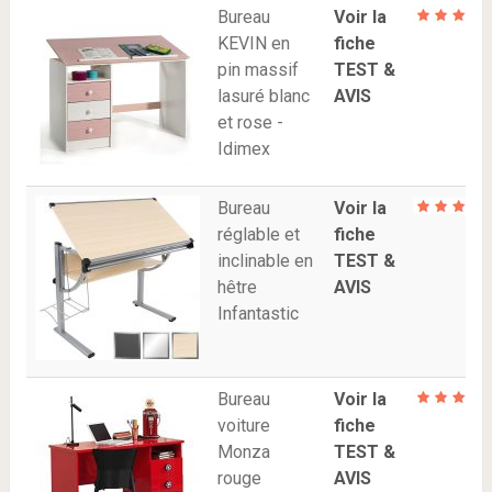
Bureau
Voir la
KEVIN en
fiche
pin massif
TEST &
lasuré blanc
AVIS
et rose -
Idimex
Bureau
Voir la
réglable et
fiche
inclinable en
TEST &
hêtre
AVIS
Infantastic
Bureau
Voir la
voiture
fiche
Monza
TEST &
rouge
AVIS