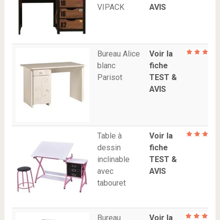
VIPACK
AVIS
Bureau Alice
Voir la
blanc
fiche
Parisot
TEST &
AVIS
Table à
Voir la
dessin
fiche
inclinable
TEST &
avec
AVIS
tabouret
Bureau
Voir la