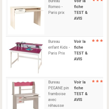
Bureau
Voir la
Romeo -
fiche
Paris prix
TEST &
AVIS
Bureau
Voir la
enfant Kids -
fiche
Paris Prix
TEST &
AVIS
Bureau
Voir la
PEGANE pin
fiche
framboise
TEST &
avec
AVIS
réhausse