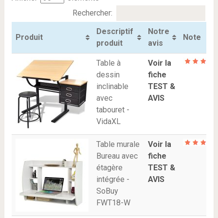
Rechercher:
Descriptif
Notre
Produit
Note
produit
avis
Table à
Voir la
dessin
fiche
inclinable
TEST &
avec
AVIS
tabouret -
VidaXL
Table murale
Voir la
Bureau avec
fiche
étagère
TEST &
intégrée -
AVIS
SoBuy
FWT18-W