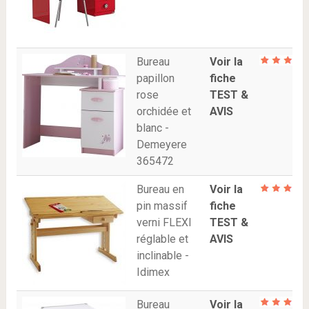
Bureau
Voir la
papillon
fiche
rose
TEST &
orchidée et
AVIS
blanc -
Demeyere
365472
Bureau en
Voir la
pin massif
fiche
verni FLEXI
TEST &
réglable et
AVIS
inclinable -
Idimex
Bureau
Voir la