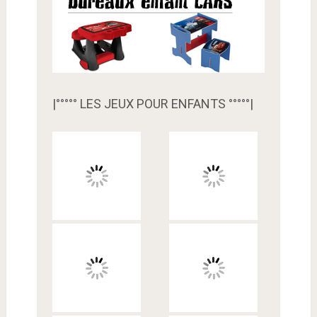
|°°°°° LES JEUX POUR ENFANTS °°°°°|