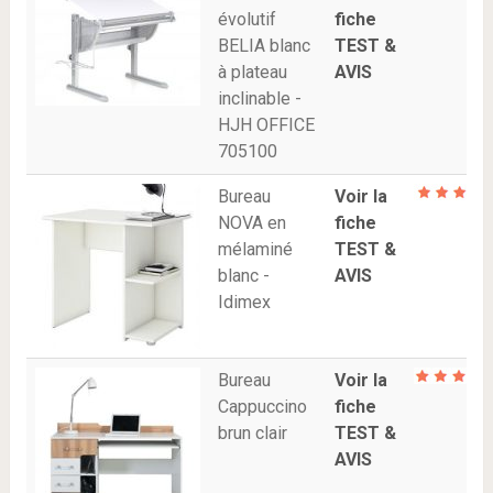
évolutif
fiche
BELIA blanc
TEST &
à plateau
AVIS
inclinable -
HJH OFFICE
705100
Bureau
Voir la
NOVA en
fiche
mélaminé
TEST &
blanc -
AVIS
Idimex
Bureau
Voir la
Cappuccino
fiche
brun clair
TEST &
AVIS