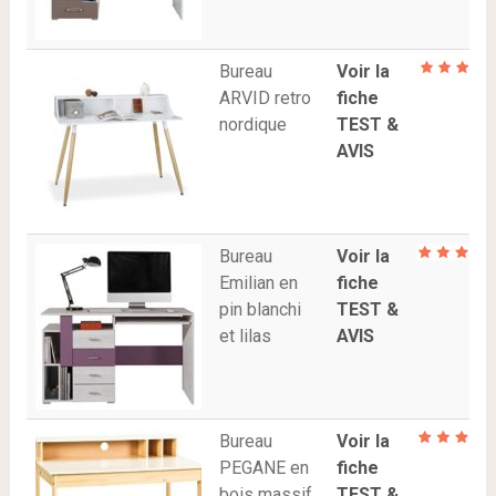
Bureau
Voir la
ARVID retro
fiche
nordique
TEST &
AVIS
Bureau
Voir la
Emilian en
fiche
pin blanchi
TEST &
et lilas
AVIS
Bureau
Voir la
PEGANE en
fiche
bois massif
TEST &