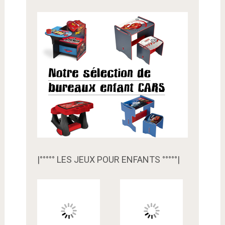
|°°°°° LES JEUX POUR ENFANTS °°°°°|