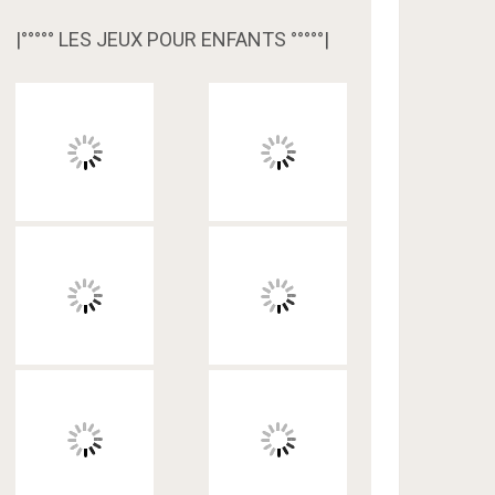
|°°°°° LES JEUX POUR ENFANTS °°°°°|